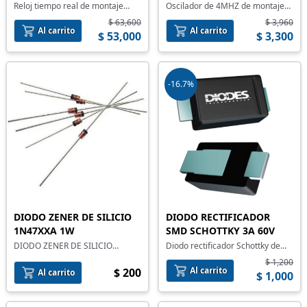
Reloj tiempo real de montaje
Oscilador de 4MHZ de montaje
superficial
superficial
$ 63,600
$ 3,960
Al carrito
Al carrito
$ 53,000
$ 3,300
-16.7%
DIODO ZENER DE SILICIO
DIODO RECTIFICADOR
1N47XXA 1W
SMD SCHOTTKY 3A 60V
DIODO ZENER DE SILICIO
Diodo rectificador Schottky de
1N47XXA 1W
montaje superficial
$ 1,200
Al carrito
$ 200
Al carrito
$ 1,000