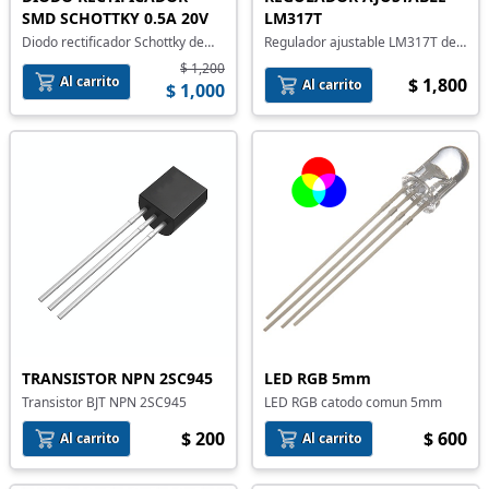
SMD SCHOTTKY 0.5A 20V
LM317T
Diodo rectificador Schottky de
Regulador ajustable LM317T de
montaje superficial
1.2V a 37V
$ 1,200
Al carrito
$ 1,800
Al carrito
$ 1,000
TRANSISTOR NPN 2SC945
LED RGB 5mm
Transistor BJT NPN 2SC945
LED RGB catodo comun 5mm
$ 200
$ 600
Al carrito
Al carrito