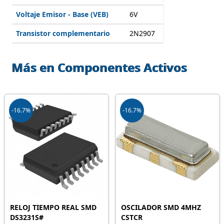
Voltaje Emisor - Base (VEB)
6V
Transistor complementario
2N2907
Más en Componentes Activos
-16.7%
-16.7%
RELOJ TIEMPO REAL SMD
OSCILADOR SMD 4MHZ
DS3231S#
CSTCR