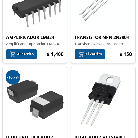
AMPLIFICADOR LM324
TRANSISTOR NPN 2N3904
Amplificador operacion LM324
Transistor NPN de proposito
general 2N3904
$ 1,400
$ 150
Al carrito
Al carrito
-16.7%
DIODO RECTIFICADOR
REGULADOR AJUSTABLE