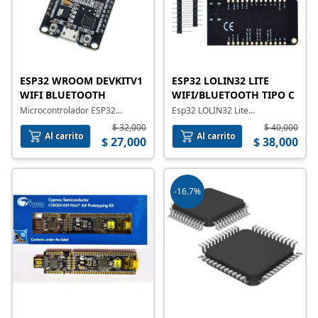
ESP32 LOLIN32 LITE
ESP32 WROOM DEVKITV1
WIFI/BLUETOOTH TIPO C
WIFI BLUETOOTH
Esp32 LOLIN32 Lite
Microcontrolador ESP32
Wifi/Bluetooth Tipo C
DEVKITV1 incorpora un
$ 32,000
$ 40,000
procesador ESP-WEOOM-32
Al carrito
Al carrito
$ 27,000
$ 38,000
ademas de integrar en la
tarjeta de desarrollo WIFI,
Bluetooth y Bluetooth BLE
-16.7%