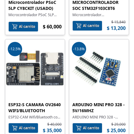
Microcontrolador PSoC
MICROCONTROLADOR
5LP CY8CKIT (USADO)
SOC STM32F103C8T6
Microcontrolador PSoC 5LP
Microcontrolador
CY8CKIT usado. Todas sus
STM32F103C8T6
$ 15,840
características probadas, 100%
Al carrito
$ 60,000
Al carrito
$ 13,200
funcional.
-12.5%
-13.8%
ESP32-S CAMARA OV2640
ARDUINO MINI PRO 328 -
WIFI/BLUETOOTH
5V/16MHZ
ESP32-CAM Wifi/Bluetooth con
ARDUINO MINI PRO 328 -
camara OV2640 de 2MP
5V/16MHZ
$ 40,000
$ 29,000
Al carrito
Al carrito
$ 35,000
$ 25,000