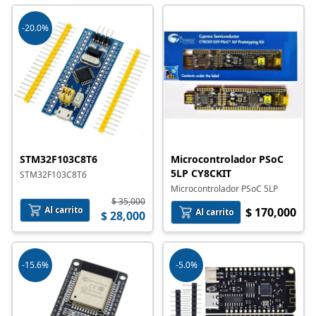
-20.0%
STM32F103C8T6
Microcontrolador PSoC
5LP CY8CKIT
STM32F103C8T6
Microcontrolador PSoC 5LP
$ 35,000
Al carrito
$ 170,000
Al carrito
$ 28,000
-15.6%
-5.0%