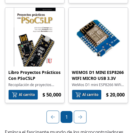
Libro Proyectos Prácticos
WEMOS D1 MINI ESP8266
Con PSoC5LP
WIFI MICRO USB 3.3V
Recopilación de proyectos
WeMos D1 mini ESP8266 WiFi
prácticos completos realizados
micro USB 3.3V
$ 50,000
$ 20,000
con el kit CY8CKIT-059 PSoC
Al carrito
Al carrito
5LP
1
Explora el fascinante mundo de los microcontroladores