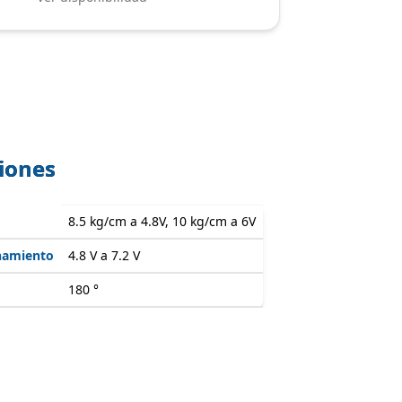
ciones
8.5 kg/cm a 4.8V, 10 kg/cm a 6V
onamiento
4.8 V a 7.2 V
180 °