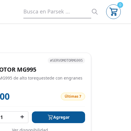
0
#SERVOMOTORMG995
OTOR MG995
MG995 de alto torequestede con engranes
000
Últimas 7
+
Agregar
Ver disponibilidad