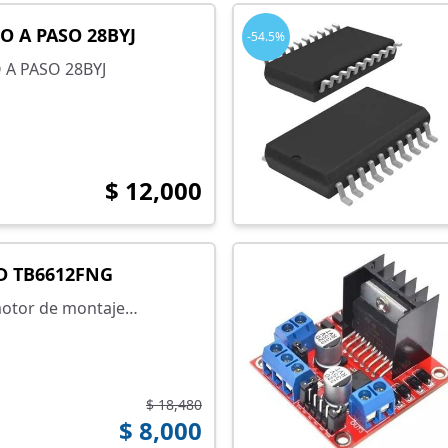
O A PASO 28BYJ
-54.5%
A PASO 28BYJ
$ 12,000
D TB6612FNG
motor de montaje
TB6612FNG
$ 18,480
$ 8,000