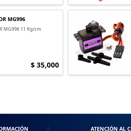
OR MG996
 MG996 11 Kg/cm
$ 35,000
ORMACIÓN
ATENCIÓN AL C