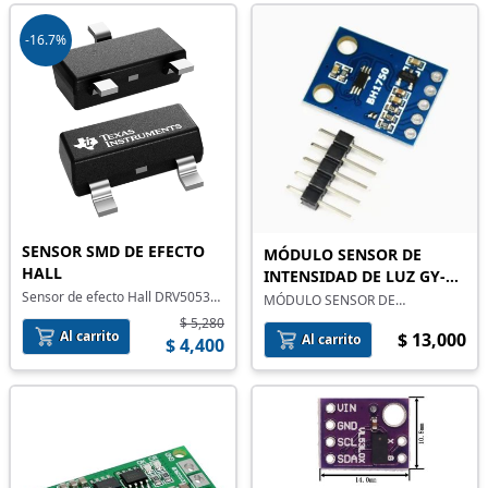
ADC
-16.7%
SENSOR SMD DE EFECTO
MÓDULO SENSOR DE
HALL
INTENSIDAD DE LUZ GY-
Sensor de efecto Hall DRV5053
302 BH1750
MÓDULO SENSOR DE
de montaje superficial
INTENSIDAD DE LUZ GY-302
$ 5,280
BH1750
Al carrito
$ 13,000
Al carrito
$ 4,400