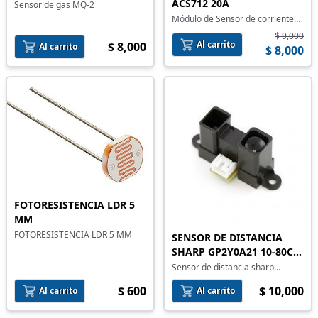
ACS712 20A
Sensor de gas MQ-2
Módulo de Sensor de corriente
ACS712 20A
$ 9,000
Al carrito
$ 8,000
Al carrito
$ 8,000
FOTORESISTENCIA LDR 5
MM
FOTORESISTENCIA LDR 5 MM
SENSOR DE DISTANCIA
SHARP GP2Y0A21 10-80CM
SALIDA ANALÓGICA 5V
Sensor de distancia sharp
gp2y0a21 con salida analógica
$ 600
$ 10,000
para lectura por ADC. Ideal para
Al carrito
Al carrito
robótica y automatización.
Integración con Arduino, ESP32 y