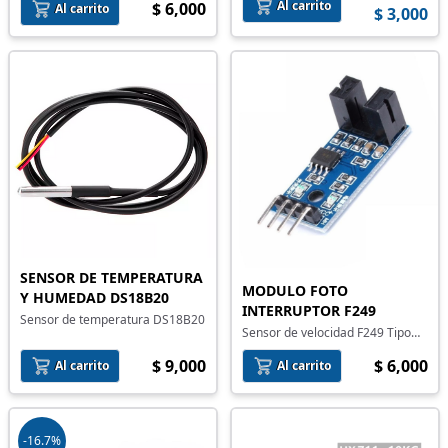
Al carrito
$ 6,000
Al carrito
$ 3,000
SENSOR DE TEMPERATURA
MODULO FOTO
Y HUMEDAD DS18B20
INTERRUPTOR F249
Sensor de temperatura DS18B20
Sensor de velocidad F249 Tipo
Herradura
$ 9,000
$ 6,000
Al carrito
Al carrito
-16.7%