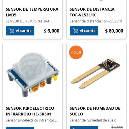
SENSOR DE TEMPERATURA
SENSOR DE DISTANCIA
LM35
TOF-VL53L1X
SENSOR DE TEMPERATURA
Sensor de distancia ToF-VL53L1X
LM35-Z
$ 6,000
$ 80,000
Al carrito
Al carrito
-40.0%
SENSOR PIROELECTRICO
SENSOR DE HUMEDAD DE
INFRARROJO HC-SR501
SUELO
Sensor piroeléctrico infrarrojo
Sensor de humedad de suelo
HC-SR501
$ 5,000