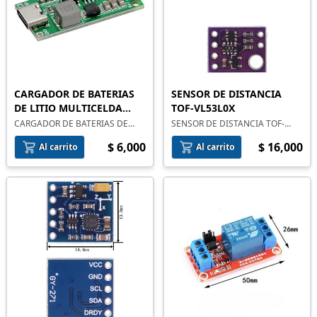
CARGADOR DE BATERIAS
SENSOR DE DISTANCIA
DE LITIO MULTICELDA
TOF-VL53L0X
TIPO C
CARGADOR DE BATERIAS DE
SENSOR DE DISTANCIA TOF-
LITIO MULTICELDA TIPO C
VL53L0X
$ 6,000
$ 16,000
Al carrito
Al carrito