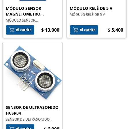
MÓDULO SENSOR
MÓDULO RELÉ DE 5 V
MAGNETÓMETRO
MÓDULO RELÉ DE 5 V
BRÚJULA HMC5883 GY-271
MÓDULO SENSOR
MAGNETÓMETRO BRÚJULA
$ 13,000
$ 5,400
HMC5883 GY-271
Al carrito
Al carrito
SENSOR DE ULTRASONIDO
HCSR04
SENSOR DE ULTRASONIDO
HCSR04 (2 A 450CM)
Al carrito