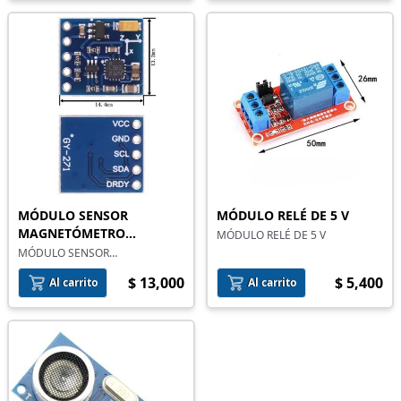
MÓDULO SENSOR
MÓDULO RELÉ DE 5 V
MAGNETÓMETRO
MÓDULO RELÉ DE 5 V
BRÚJULA HMC5883 GY-271
MÓDULO SENSOR
MAGNETÓMETRO BRÚJULA
$ 13,000
$ 5,400
HMC5883 GY-271
Al carrito
Al carrito