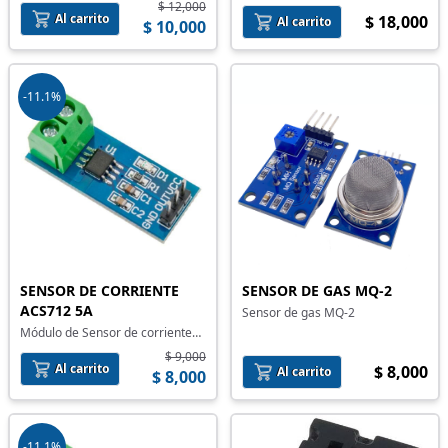
convertidor HX711
$ 12,000
Al carrito
$ 18,000
Al carrito
$ 10,000
-11.1%
SENSOR DE CORRIENTE
SENSOR DE GAS MQ-2
ACS712 5A
Sensor de gas MQ-2
Módulo de Sensor de corriente
ACS712 5A
$ 9,000
Al carrito
$ 8,000
Al carrito
$ 8,000
-11.1%