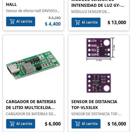
HALL
INTENSIDAD DE LUZ GY-
Sensor de efecto Hall DRV5053
302 BH1750
MÓDULO SENSOR DE
de montaje superficial
INTENSIDAD DE LUZ GY-302
$ 5,280
BH1750
Al carrito
$ 13,000
Al carrito
$ 4,400
CARGADOR DE BATERIAS
SENSOR DE DISTANCIA
DE LITIO MULTICELDA
TOF-VL53L0X
TIPO C
CARGADOR DE BATERIAS DE
SENSOR DE DISTANCIA TOF-
LITIO MULTICELDA TIPO C
VL53L0X
$ 6,000
$ 16,000
Al carrito
Al carrito