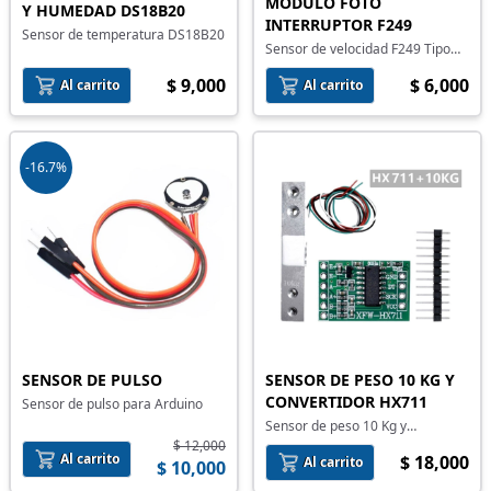
MODULO FOTO
Y HUMEDAD DS18B20
INTERRUPTOR F249
Sensor de temperatura DS18B20
Sensor de velocidad F249 Tipo
Herradura
$ 9,000
$ 6,000
Al carrito
Al carrito
-16.7%
SENSOR DE PULSO
SENSOR DE PESO 10 KG Y
CONVERTIDOR HX711
Sensor de pulso para Arduino
Sensor de peso 10 Kg y
convertidor HX711
$ 12,000
Al carrito
$ 18,000
Al carrito
$ 10,000