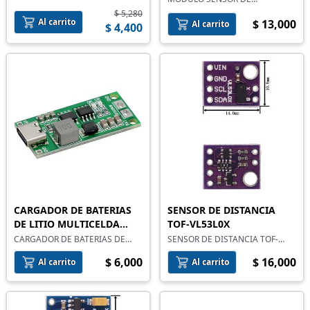
de montaje superficial
INTENSIDAD DE LUZ GY-302
$ 5,280
BH1750
Al carrito
$ 13,000
Al carrito
$ 4,400
CARGADOR DE BATERIAS
SENSOR DE DISTANCIA
DE LITIO MULTICELDA
TOF-VL53L0X
TIPO C
CARGADOR DE BATERIAS DE
SENSOR DE DISTANCIA TOF-
LITIO MULTICELDA TIPO C
VL53L0X
$ 6,000
$ 16,000
Al carrito
Al carrito