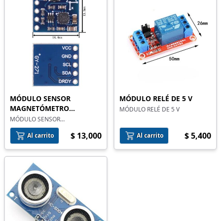
MÓDULO SENSOR
MÓDULO RELÉ DE 5 V
MAGNETÓMETRO
MÓDULO RELÉ DE 5 V
BRÚJULA HMC5883 GY-271
MÓDULO SENSOR
MAGNETÓMETRO BRÚJULA
$ 13,000
$ 5,400
HMC5883 GY-271
Al carrito
Al carrito