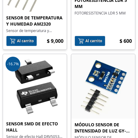
FOTORESISTENCIA LDR 5
MM
FOTORESISTENCIA LDR 5 MM
SENSOR DE TEMPERATURA
Y HUMEDAD AM2320
Sensor de temperatura y
humedad AM2320
$ 9,000
$ 600
Al carrito
Al carrito
-16.7%
SENSOR SMD DE EFECTO
MÓDULO SENSOR DE
HALL
INTENSIDAD DE LUZ GY-
Sensor de efecto Hall DRV5053
302 BH1750
MÓDULO SENSOR DE