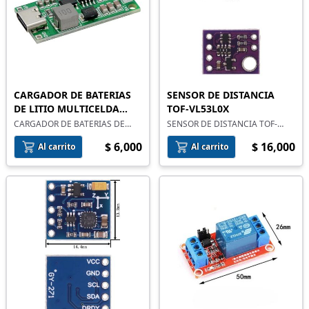
CARGADOR DE BATERIAS
SENSOR DE DISTANCIA
DE LITIO MULTICELDA
TOF-VL53L0X
TIPO C
CARGADOR DE BATERIAS DE
SENSOR DE DISTANCIA TOF-
LITIO MULTICELDA TIPO C
VL53L0X
$ 6,000
$ 16,000
Al carrito
Al carrito