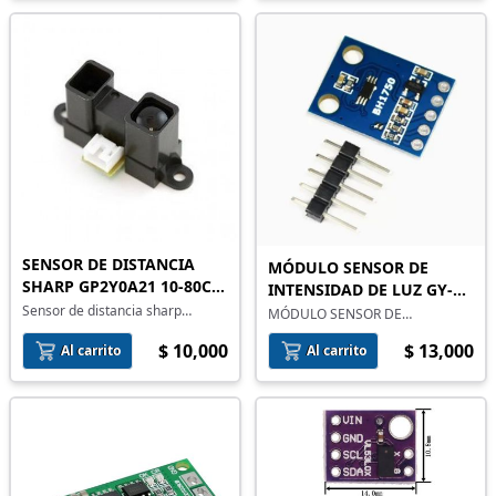
SENSOR DE DISTANCIA
MÓDULO SENSOR DE
SHARP GP2Y0A21 10-80CM
INTENSIDAD DE LUZ GY-
SALIDA ANALÓGICA 5V
Sensor de distancia sharp
302 BH1750
MÓDULO SENSOR DE
gp2y0a21 con salida analógica
INTENSIDAD DE LUZ GY-302
para lectura por ADC. Ideal para
$ 10,000
$ 13,000
BH1750
Al carrito
Al carrito
robótica y automatización.
Integración con Arduino, ESP32 y
ADC