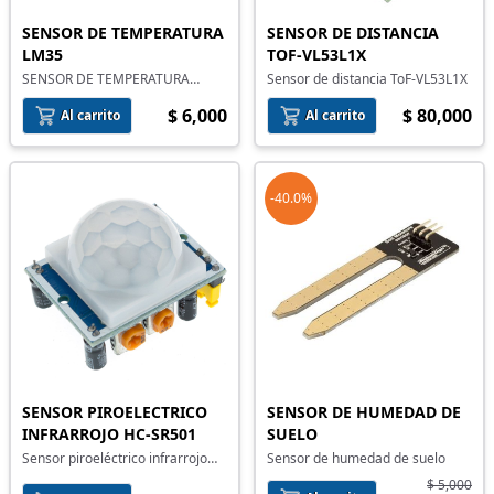
SENSOR DE TEMPERATURA
SENSOR DE DISTANCIA
LM35
TOF-VL53L1X
SENSOR DE TEMPERATURA
Sensor de distancia ToF-VL53L1X
LM35-Z
$ 6,000
$ 80,000
Al carrito
Al carrito
-40.0%
SENSOR PIROELECTRICO
SENSOR DE HUMEDAD DE
INFRARROJO HC-SR501
SUELO
Sensor piroeléctrico infrarrojo
Sensor de humedad de suelo
HC-SR501
$ 5,000