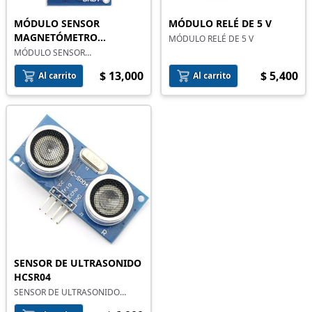
MÓDULO SENSOR
MÓDULO RELÉ DE 5 V
MAGNETÓMETRO
MÓDULO RELÉ DE 5 V
BRÚJULA HMC5883 GY-271
MÓDULO SENSOR
MAGNETÓMETRO BRÚJULA
$ 13,000
$ 5,400
HMC5883 GY-271
Al carrito
Al carrito
SENSOR DE ULTRASONIDO
HCSR04
SENSOR DE ULTRASONIDO
HCSR04 (2 A 450CM)