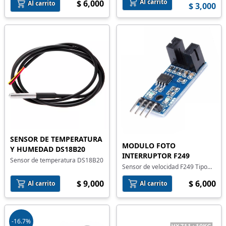
Al carrito
$ 6,000
Al carrito
$ 3,000
SENSOR DE TEMPERATURA
MODULO FOTO
Y HUMEDAD DS18B20
INTERRUPTOR F249
Sensor de temperatura DS18B20
Sensor de velocidad F249 Tipo
Herradura
$ 9,000
$ 6,000
Al carrito
Al carrito
-16.7%