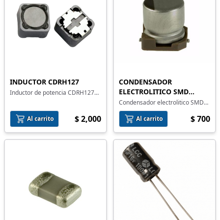
INDUCTOR CDRH127
CONDENSADOR
ELECTROLITICO SMD
Inductor de potencia CDRH127
montaje superficial
330UF 16V
Condensador electrolitico SMD
de aluminio 330uF a 16 V
$ 2,000
$ 700
Al carrito
Al carrito