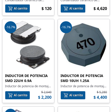
Condensador ceramico de
Condensador ceramico de
montaje superficial
montaje superficial
$ 120
$ 4,620
Al carrito
Al carrito
-16.7%
-16.7%
INDUCTOR DE POTENCIA
INDUCTOR DE POTENCIA
SMD 22UH 0.9A
SMD 10UH 1.25A
Inductor de potencia de montaje
Inductor de potencia de montaje
superficial
superficial
$ 2,640
$ 5,280
Al carrito
Al carrito
$ 2,200
$ 4,400