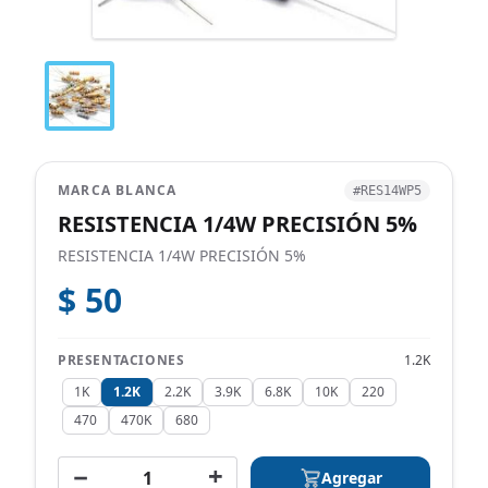
MARCA BLANCA
#RES14WP5
RESISTENCIA 1/4W PRECISIÓN 5%
RESISTENCIA 1/4W PRECISIÓN 5%
$ 50
PRESENTACIONES
1.2K
1K
1.2K
2.2K
3.9K
6.8K
10K
220
470
470K
680
−
+
Agregar