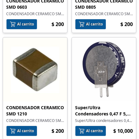
CONDENSADOR CERAMICO
CONDENSADOR CERAMICO
SMD 0603
SMD 0805
CONDENSADOR CERAMICO SMD
CONDENSADOR CERAMICO SMD
0603
0805
$ 200
$ 200
Al carrito
Al carrito
CONDENSADOR CERAMICO
Super/Ultra
SMD 1210
Condensadores 0,47 F 5,5
V
CONDENSADOR CERAMICO SMD
Super/Ultra condensadores 0,47
1210
F 5,5 V
$ 200
$ 10,000
Al carrito
Al carrito