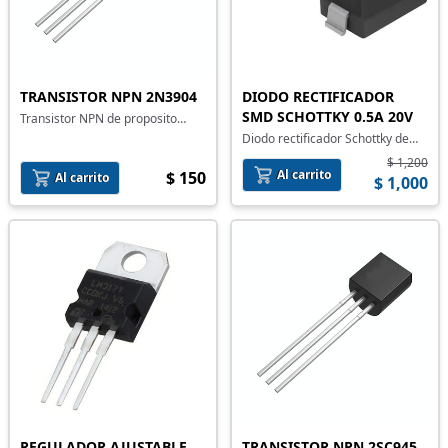
TRANSISTOR NPN 2N3904
DIODO RECTIFICADOR
SMD SCHOTTKY 0.5A 20V
Transistor NPN de proposito
general 2N3904
Diodo rectificador Schottky de
montaje superficial
$ 1,200
Al carrito
$ 150
Al carrito
$ 1,000
REGULADOR AJUSTABLE
TRANSISTOR NPN 2SC945