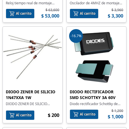
Reloj tiempo real de montaje
Oscilador de 4MHZ de montaje
superficial
superficial
$ 63,600
$ 3,960
Al carrito
Al carrito
$ 53,000
$ 3,300
-16.7%
DIODO ZENER DE SILICIO
DIODO RECTIFICADOR
1N47XXA 1W
SMD SCHOTTKY 3A 60V
DIODO ZENER DE SILICIO
Diodo rectificador Schottky de
1N47XXA 1W
montaje superficial
$ 1,200
Al carrito
$ 200
Al carrito
$ 1,000