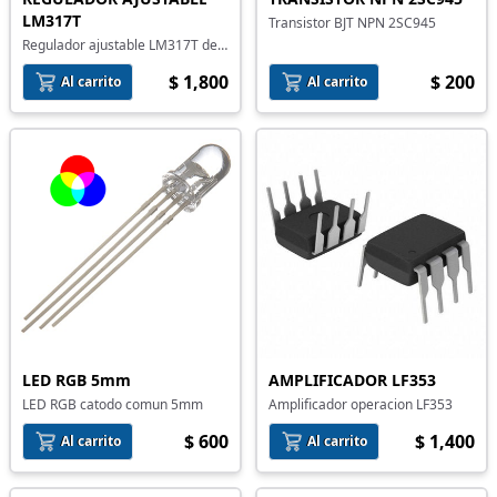
LM317T
Transistor BJT NPN 2SC945
Regulador ajustable LM317T de
1.2V a 37V
$ 1,800
$ 200
Al carrito
Al carrito
LED RGB 5mm
AMPLIFICADOR LF353
LED RGB catodo comun 5mm
Amplificador operacion LF353
$ 600
$ 1,400
Al carrito
Al carrito