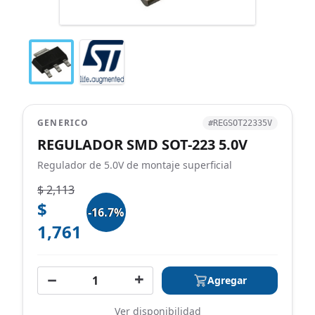
GENERICO
#REGSOT22335V
REGULADOR SMD SOT-223 5.0V
Regulador de 5.0V de montaje superficial
$ 2,113
$
-16.7%
1,761
−
+
Agregar
Ver disponibilidad