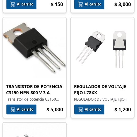
$ 150
$ 3,000
Al carrito
Al carrito
TRANSISTOR DE POTENCIA
REGULADOR DE VOLTAJE
C3150 NPN 800 V 3 A
FIJO L78XX
Transistor de potencia C3150
REGULADOR DE VOLTAJE FIJO
NPN 800 V 3 A
L78XX
$ 5,000
$ 1,200
Al carrito
Al carrito