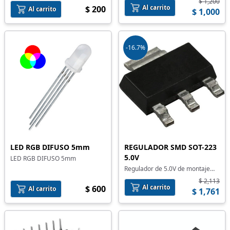
$ 1,200
Al carrito
$ 200
Al carrito
$ 1,000
-16.7%
LED RGB DIFUSO 5mm
REGULADOR SMD SOT-223
5.0V
LED RGB DIFUSO 5mm
Regulador de 5.0V de montaje
superficial
$ 2,113
Al carrito
$ 600
Al carrito
$ 1,761