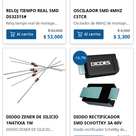
RELOJ TIEMPO REAL SMD
OSCILADOR SMD 4MHZ
DS3231S#
CSTCR
Reloj tiempo real de montaje
Oscilador de 4MHZ de montaje
superficial
superficial
$ 63,600
$ 3,960
Al carrito
Al carrito
$ 53,000
$ 3,300
-16.7%
DIODO ZENER DE SILICIO
DIODO RECTIFICADOR
1N47XXA 1W
SMD SCHOTTKY 3A 60V
DIODO ZENER DE SILICIO
Diodo rectificador Schottky de
1N47XXA 1W
montaje superficial