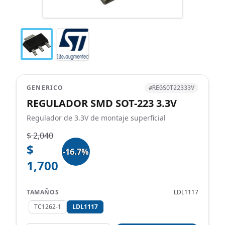
GENERICO
#REGSOT22333V
REGULADOR SMD SOT-223 3.3V
Regulador de 3.3V de montaje superficial
$ 2,040
$
-16.7%
1,700
TAMAÑOS
LDL1117
TC1262-1
LDL1117