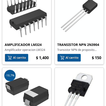
AMPLIFICADOR LM324
TRANSISTOR NPN 2N3904
Amplificador operacion LM324
Transistor NPN de proposito
general 2N3904
$ 1,400
$ 150
Al carrito
Al carrito
-16.7%