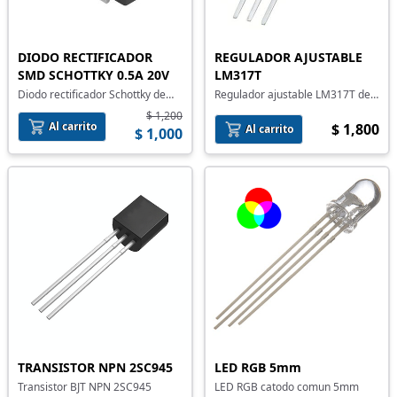
DIODO RECTIFICADOR
REGULADOR AJUSTABLE
SMD SCHOTTKY 0.5A 20V
LM317T
Diodo rectificador Schottky de
Regulador ajustable LM317T de
montaje superficial
1.2V a 37V
$ 1,200
Al carrito
$ 1,800
Al carrito
$ 1,000
TRANSISTOR NPN 2SC945
LED RGB 5mm
Transistor BJT NPN 2SC945
LED RGB catodo comun 5mm