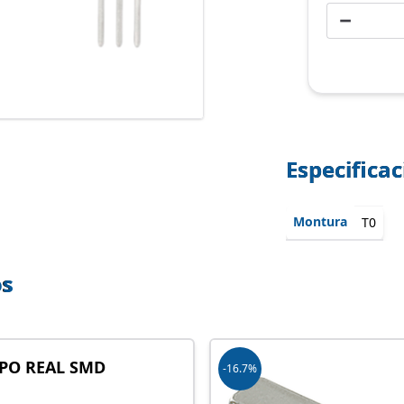
−
Especifica
Montura
T0
os
MPO REAL SMD
-16.7%