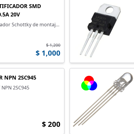
TIFICADOR SMD
.5A 20V
cador Schottky de montaje
$ 1,200
$ 1,000
R NPN 2SC945
JT NPN 2SC945
$ 200