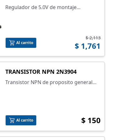
Regulador de 5.0V de montaje
superficial
$ 2,113
Al carrito
$ 1,761
TRANSISTOR NPN 2N3904
Transistor NPN de proposito general
2N3904
$ 150
Al carrito