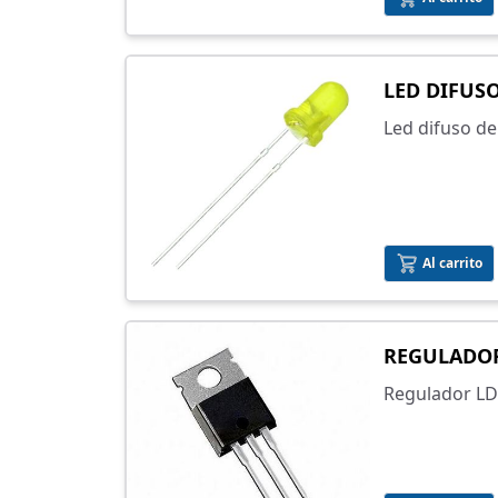
LED DIFUS
Led difuso d
Al carrito
REGULADOR 
Regulador LD1