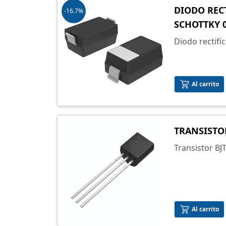
DIODO REC
-16.7%
SCHOTTKY 0
Diodo rectifi
superficial
Al carrito
TRANSISTO
Transistor B
Al carrito