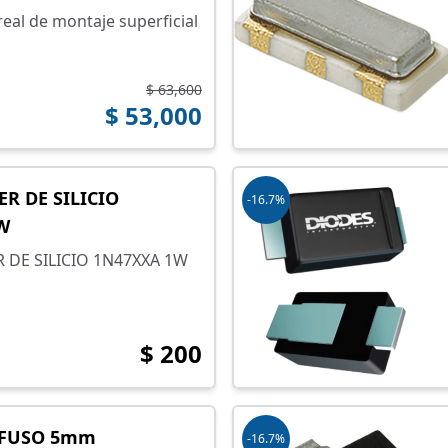
real de montaje superficial
$ 63,600
$ 53,000
R DE SILICIO
-16.7%
W
 DE SILICIO 1N47XXA 1W
$ 200
IFUSO 5mm
-16.7%