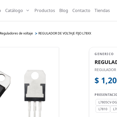
o
Catálogo
Productos
Blog
Contacto
Tiendas
>
Reguladores de voltaje
REGULADOR DE VOLTAJE FIJO L78XX
GENERICO
REGULAD
REGULADOR D
$ 1,2
PRESENTACI
L7805CV-D
L7810
L7