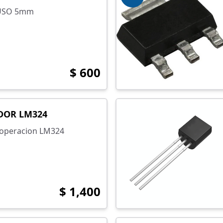
FUSO 5mm
$ 600
DOR LM324
 operacion LM324
$ 1,400