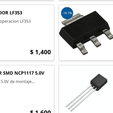
DOR LF353
-16.7%
 operacion LF353
$ 1,400
 SMD NCP1117 5.0V
 5.0V de montaje
$ 1,600