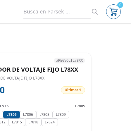
0
#REGVOLTL78XX
OR DE VOLTAJE FIJO L78XX
E VOLTAJE FIJO L78XX
00
Últimas 5
ONES
L7805
G
L7805
L7806
L7808
L7809
812
L7815
L7818
L7824