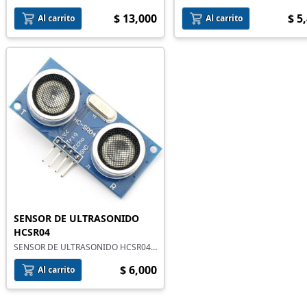
BRÚJULA HMC5883 GY-271
$ 13,000
$ 5
Al carrito
Al carrito
SENSOR DE ULTRASONIDO
HCSR04
SENSOR DE ULTRASONIDO HCSR04
(2 A 450CM)
$ 6,000
Al carrito