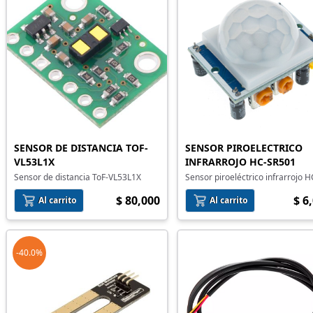
SENSOR DE DISTANCIA TOF-
SENSOR PIROELECTRICO
VL53L1X
INFRARROJO HC-SR501
Sensor de distancia ToF-VL53L1X
Sensor piroeléctrico infrarrojo H
SR501
$ 80,000
$ 6
Al carrito
Al carrito
-40.0%