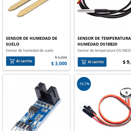
SENSOR DE HUMEDAD DE
SENSOR DE TEMPERATURA
SUELO
HUMEDAD DS18B20
Sensor de humedad de suelo
Sensor de temperatura DS18B2
$ 5,000
Al carrito
$ 9
Al carrito
$ 3,000
-16.7%