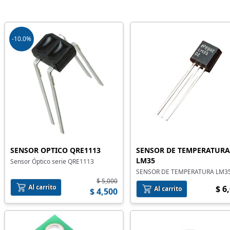
-10.0%
SENSOR OPTICO QRE1113
SENSOR DE TEMPERATURA
LM35
Sensor Óptico serie QRE1113
SENSOR DE TEMPERATURA LM35
$ 5,000
Al carrito
$ 6
Al carrito
$ 4,500