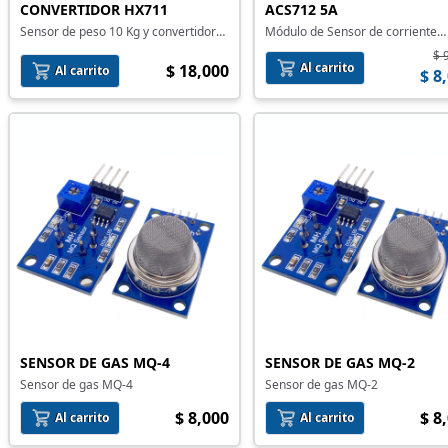
CONVERTIDOR HX711
ACS712 5A
Sensor de peso 10 Kg y convertidor
Módulo de Sensor de corriente
HX711
ACS712 5A
$ 
Al carrito
$ 18,000
Al carrito
$ 8
SENSOR DE GAS MQ-4
SENSOR DE GAS MQ-2
Sensor de gas MQ-4
Sensor de gas MQ-2
$ 8,000
$ 8
Al carrito
Al carrito