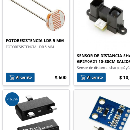
FOTORESISTENCIA LDR 5 MM
FOTORESISTENCIA LDR 5 MM
SENSOR DE DISTANCIA SH
GP2Y0A21 10-80CM SALID
ANALÓGICA 5V
Sensor de distancia sharp gp2y
con salida analógica para lectur
$ 600
$ 10
ADC. Ideal para robótica y
Al carrito
Al carrito
automatización. Integración con
Arduino, ESP32 y ADC
-16.7%