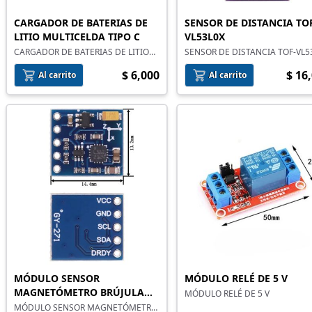
CARGADOR DE BATERIAS DE
SENSOR DE DISTANCIA TO
LITIO MULTICELDA TIPO C
VL53L0X
CARGADOR DE BATERIAS DE LITIO
SENSOR DE DISTANCIA TOF-VL5
MULTICELDA TIPO C
$ 6,000
$ 16
Al carrito
Al carrito
MÓDULO SENSOR
MÓDULO RELÉ DE 5 V
MAGNETÓMETRO BRÚJULA
MÓDULO RELÉ DE 5 V
HMC5883 GY-271
MÓDULO SENSOR MAGNETÓMETRO