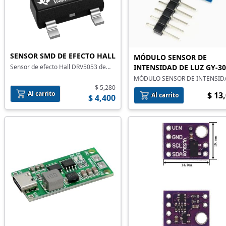
SENSOR SMD DE EFECTO HALL
MÓDULO SENSOR DE
Sensor de efecto Hall DRV5053 de
INTENSIDAD DE LUZ GY-3
montaje superficial
BH1750
MÓDULO SENSOR DE INTENSID
DE LUZ GY-302 BH1750
$ 5,280
Al carrito
$ 13
Al carrito
$ 4,400