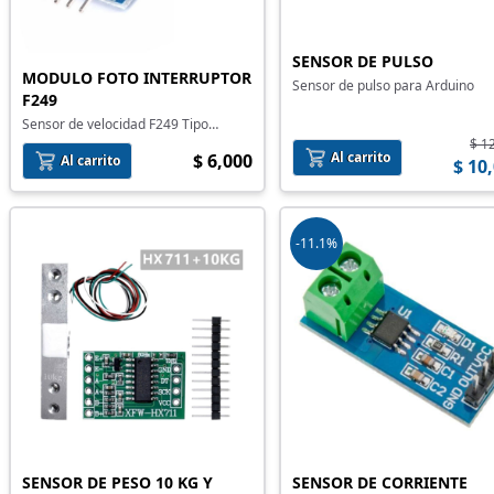
SENSOR DE PULSO
MODULO FOTO INTERRUPTOR
Sensor de pulso para Arduino
F249
Sensor de velocidad F249 Tipo
Herradura
$ 1
Al carrito
$ 6,000
Al carrito
$ 10
-11.1%
SENSOR DE PESO 10 KG Y
SENSOR DE CORRIENTE