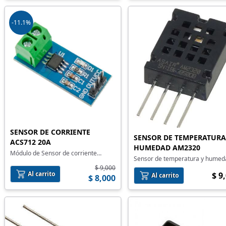
-11.1%
SENSOR DE CORRIENTE
SENSOR DE TEMPERATURA
ACS712 20A
HUMEDAD AM2320
Módulo de Sensor de corriente
Sensor de temperatura y humed
ACS712 20A
AM2320
$ 9,000
Al carrito
$ 9
Al carrito
$ 8,000