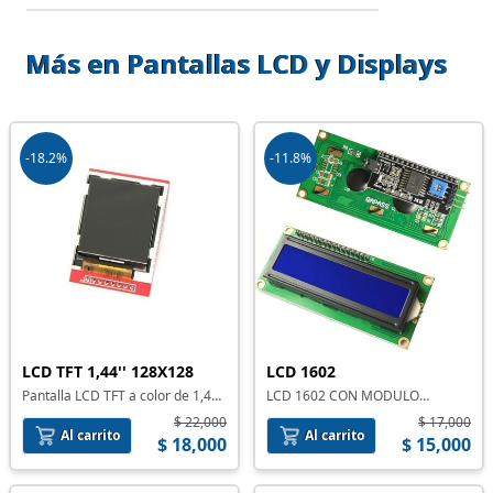
Más en Pantallas LCD y Displays
-18.2%
-11.8%
LCD TFT 1,44'' 128X128
LCD 1602
Pantalla LCD TFT a color de 1,44"
LCD 1602 CON MODULO
128X128 ILI9163
INTERFAZ I2C
$ 22,000
$ 17,000
Al carrito
Al carrito
$ 18,000
$ 15,000