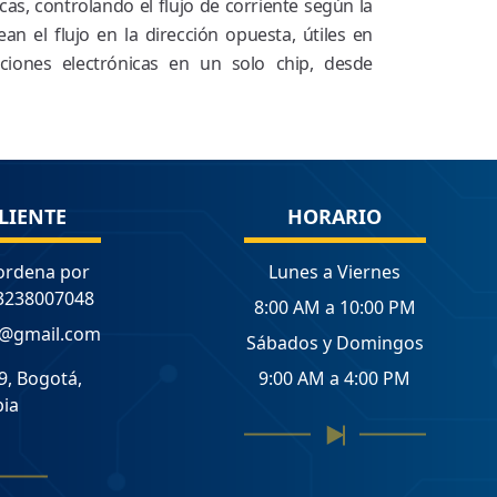
as, controlando el flujo de corriente según la
n el flujo en la dirección opuesta, útiles en
nciones electrónicas en un solo chip, desde
LIENTE
HORARIO
ordena por
Lunes a Viernes
3238007048
8:00 AM a 10:00 PM
a@gmail.com
Sábados y Domingos
9, Bogotá,
9:00 AM a 4:00 PM
ia