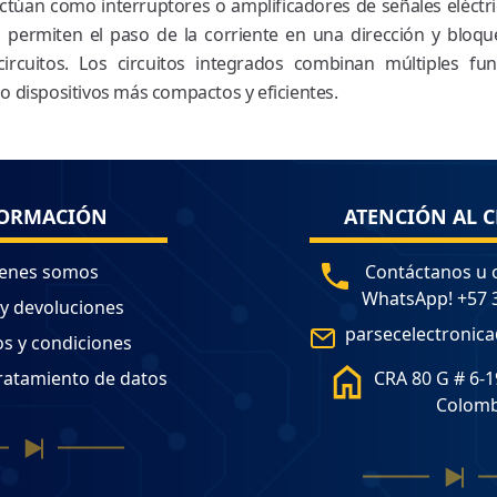
ctúan como interruptores o amplificadores de señales eléctric
permiten el paso de la corriente en una dirección y bloquea
 circuitos. Los circuitos integrados combinan múltiples fu
 dispositivos más compactos y eficientes.
ORMACIÓN
ATENCIÓN AL C
enes somos
Contáctanos u 
WhatsApp! +57 
 y devoluciones
parsecelectronic
s y condiciones
tratamiento de datos
CRA 80 G # 6-1
Colomb