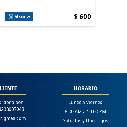
$ 600
Al carrito
LIENTE
HORARIO
ordena por
Lunes a Viernes
3238007048
8:00 AM a 10:00 PM
a@gmail.com
Sábados y Domingos