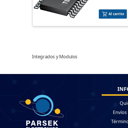
Al carrito
Integrados y Modulos
INF
Qui
Envíos
Término