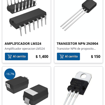
AMPLIFICADOR LM324
TRANSISTOR NPN 2N3904
Amplificador operacion LM324
Transistor NPN de proposito
general 2N3904
$ 1,400
$ 150
Al carrito
Al carrito
-16.7%