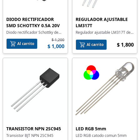
DIODO RECTIFICADOR
REGULADOR AJUSTABLE
SMD SCHOTTKY 0.5A 20V
LM317T
Diodo rectificador Schottky de
Regulador ajustable LM317T de
montaje superficial
1.2V a 37V
$ 1,200
Al carrito
$ 1,800
Al carrito
$ 1,000
TRANSISTOR NPN 2SC945
LED RGB 5mm
Transistor BJT NPN 2SC945
LED RGB catodo comun 5mm