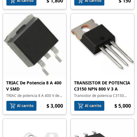
$ 1,800
$ 150
Al carrito
Al carrito
TRIAC De Potencia 8 A 400
TRANSISTOR DE POTENCIA
V SMD
C3150 NPN 800 V 3 A
TRIAC de potencia 8 A 400 V de
Transistor de potencia C3150
montaje superficial
NPN 800 V 3 A
$ 3,000
$ 5,000
Al carrito
Al carrito