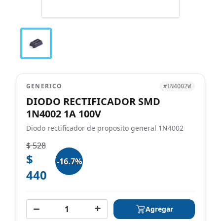
GENERICO
#1N4002W
DIODO RECTIFICADOR SMD
1N4002 1A 100V
Diodo rectificador de proposito general 1N4002
$ 528
$
-16.7%
440
−
+
Agregar