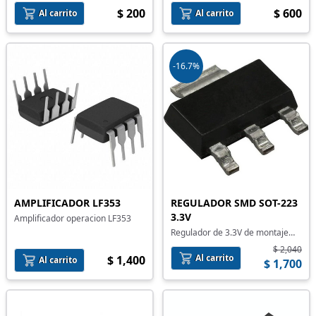
$ 200
$ 600
Al carrito
Al carrito
-16.7%
AMPLIFICADOR LF353
REGULADOR SMD SOT-223
3.3V
Amplificador operacion LF353
Regulador de 3.3V de montaje
superficial
$ 2,040
Al carrito
$ 1,400
Al carrito
$ 1,700