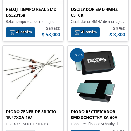
RELOJ TIEMPO REAL SMD
OSCILADOR SMD 4MHZ
DS3231S#
CSTCR
Reloj tiempo real de montaje
Oscilador de 4MHZ de montaje
superficial
superficial
$ 63,600
$ 3,960
Al carrito
Al carrito
$ 53,000
$ 3,300
-16.7%
DIODO ZENER DE SILICIO
DIODO RECTIFICADOR
1N47XXA 1W
SMD SCHOTTKY 3A 60V
DIODO ZENER DE SILICIO
Diodo rectificador Schottky de
1N47XXA 1W
montaje superficial
$ 1,200