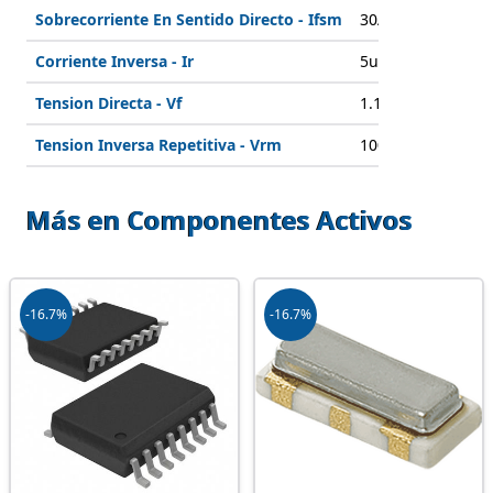
Sobrecorriente En Sentido Directo - Ifsm
30A
Corriente Inversa - Ir
5uA
Tension Directa - Vf
1.1V
Tension Inversa Repetitiva - Vrm
100V
Más en Componentes Activos
-16.7%
-16.7%