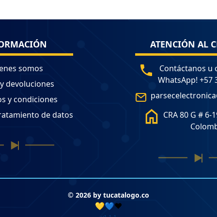
ORMACIÓN
ATENCIÓN AL C
enes somos
Contáctanos u 
WhatsApp! +57 
 y devoluciones
parsecelectronic
s y condiciones
tratamiento de datos
CRA 80 G # 6-1
Colomb
© 2026 by tucatalogo.co
💛💙❤️