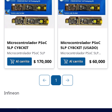
Microcontrolador PSoC
Microcontrolador PSoC
5LP CY8CKIT
5LP CY8CKIT (USADO)
Microcontrolador PSoC 5LP
Microcontrolador PSoC 5LP
CY8CKIT usado. Todas sus
$ 170,000
$ 60,000
características probadas, 100%
Al carrito
Al carrito
funcional.
1
Infineon