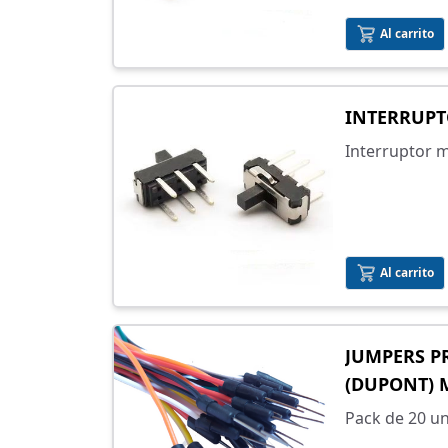
manual.
Al carrito
INTERRUPT
Interruptor m
flujo de corri
permite ence
dispositivo e
manual.
Al carrito
JUMPERS P
(DUPONT) 
Pack de 20 un
tamaños de J