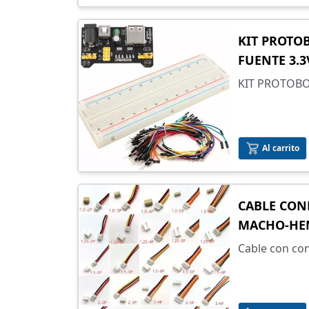
KIT PROTO
FUENTE 3.3
KIT PROTOB
3.3V - 5V + C
Al carrito
CABLE CON
MACHO-HE
Cable con con
separación e
incluye el c
Selecciona el