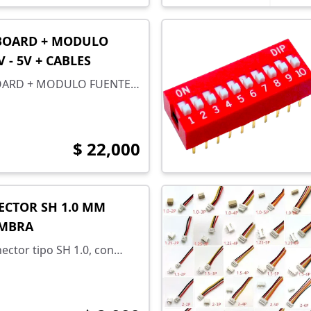
BOARD + MODULO
V - 5V + CABLES
OARD + MODULO FUENTE
ABLES
$ 22,000
ECTOR SH 1.0 MM
MBRA
ector tipo SH 1.0, con
ntre pines de 1 mm e
onjunto macho-hembra.
 número de pines en la