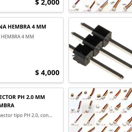
$ 2,000
NA HEMBRA 4 MM
A HEMBRA 4 MM
$ 4,000
ECTOR PH 2.0 MM
MBRA
ector tipo PH 2.0, con
ntre pines de 2 mm e
onjunto macho-hembra.