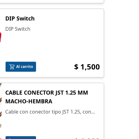
DIP Switch
DIP Switch
$ 1,500
Al carrito
CABLE CONECTOR JST 1.25 MM
MACHO-HEMBRA
Cable con conector tipo JST 1.25, con
separación entre pines de 1.25 mm e
incluye el conjunto macho-hembra.
Selecciona el número de pines en la