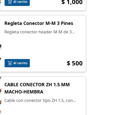
$ 1,000
lista.
Al carrito
Regleta Conector M-M 3 Pines
Regleta conector header M-M de 3
pines
$ 500
Al carrito
CABLE CONECTOR ZH 1.5 MM
MACHO-HEMBRA
Cable con conector tipo ZH 1.5, con
separación entre pines de 1.5 mm e
incluye el conjunto macho-hembra.