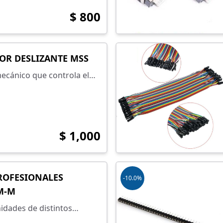
$ 800
OR DESLIZANTE MSS
ecánico que controla el
ente en un circuito y
nder o apagar un
lectrónico de forma
$ 1,000
ROFESIONALES
-10.0%
M-M
idades de distintos
umpers profesionales