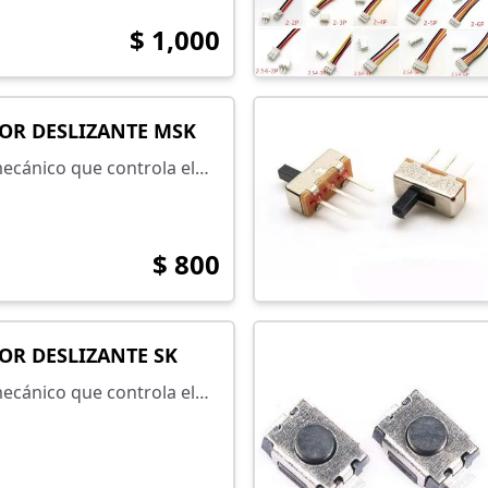
 número de pines en la
$ 1,000
OR DESLIZANTE MSK
ecánico que controla el
ente en un circuito y
nder o apagar un
lectrónico de forma
$ 800
OR DESLIZANTE SK
ecánico que controla el
ente en un circuito y
nder o apagar un
lectrónico de forma