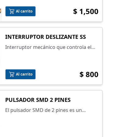
Selecciona el número de pines en la
$ 1,500
lista.
Al carrito
INTERRUPTOR DESLIZANTE SS
Interruptor mecánico que controla el
flujo de corriente en un circuito y
permite encender o apagar un
dispositivo electrónico de forma
$ 800
Al carrito
manual.
PULSADOR SMD 2 PINES
El pulsador SMD de 2 pines es un
interruptor compacto diseñado para
montaje superficial en circuitos
electrónicos