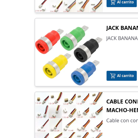
lista.
Al carrito
JACK BANA
JACK BANAN
Al carrito
CABLE CON
MACHO-HE
Cable con con
separación e
incluye el c