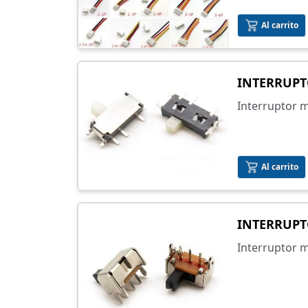
Selecciona el
lista.
Al carrito
INTERRUPT
Interruptor m
flujo de corri
permite ence
dispositivo e
Al carrito
manual.
INTERRUPT
Interruptor m
flujo de corri
permite ence
dispositivo e