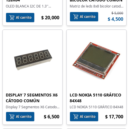
Matriz de leds 8x8 bicolor catodo
OLED BLANCA I2C DE 1.3''
comun
128X64
$ 5,000
Al carrito
$ 20,000
Al carrito
$ 4,500
DISPLAY 7 SEGMENTOS X6
LCD NOKIA 5110 GRÁFICO
CÁTODO COMÚN
84X48
Display 7 Segmentos X6 Catodo
LCD NOKIA 5110 GRÁFICO 84X48
Comun
$ 6,500
$ 17,700
Al carrito
Al carrito