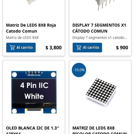
Matriz De LEDS 8X8 Roja
DISPLAY 7 SEGMENTOS X1
Catodo Comun
CÁTODO COMUN
Matriz de LEDS 8X8
Display 7 segmentos x1 catodo
comun
$ 3,800
$ 900
Al carrito
Al carrito
-10.0%
MATRIZ DE LEDS 8X8
OLED BLANCA I2C DE 1.3''
BICOLOR CATODO COMUN
128X64