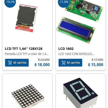
-18.2%
-11.8%
LCD TFT 1,44'' 128X128
LCD 1602
Pantalla LCD TFT a color de 1,44"
LCD 1602 CON MODULO
128X128 ILI9163
INTERFAZ I2C
$ 22,000
$ 17,000
Al carrito
Al carrito
$ 18,000
$ 15,000